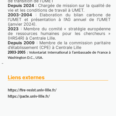
de transition de l’UMET 
Depuis 2024
 : Chargée de mission sur la qualité de 
pp.123422. 
⟨10.1016/j.ijpharm.2023.123422⟩
vie et les conditions de travail à UMET.
Morgane Masse,Maude Jimenez,Stéphanie 
2003-2004
 : Elaboration du bilan carbone de 
Genay,Alice Pettinari,Séverine Bellayer,Christine 
l’UMET et présentation à l’AG annuel de l’UMET 
(janvier 2024).
Barthelemy,Bertrand Décaudin,Nicolas 
2023
 : Membre du comité « stratégie européenne 
Blanchemain,Pascal Odou
de ressources humaines pour les chercheurs » 
Lien : 
https://lilloa.hal.science/hal-04313662v1
(HRS4R) à Centrale Lille.
Depuis 2009
 : Membre de la commission paritaire 
Surface engineering of stainless steel for dairy 
d’établissement (CPE) à Centrale Lille 
fouling management
2003-2005
 : 
Volontariat International à l’ambassade de France à 
Washington D.C., USA.
Nature Inspired Creativity Engineers
, Jun 2023, 
-
Nice, France
Kevin Dourgaparsad,Manon Saget,Sawsen 
Liens externes
Zouaghi,Nicolas Nuns,Séverine Bellayer,Melissa 
Grunlan,Vincent Thomy,Yannick Coffinier,David 
Balloy,Cosmin Gruescu,Guillaume 
https://fire-resist.univ-lille.fr/
Delaplace,Maude Jimenez
https://pacte.univ-lille.fr/
Lien : 
https://lilloa.hal.science/hal-04154488v1
Ultra-hydrophobic biomimetic transparent 