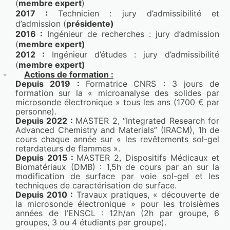
Ferreira,Vo Khoa Bui,Itzel Alejandra Muro 
(
membre expert
)
2017 : 
Technicien : jury d’admissibilité
 et 
Puente,Camille Biget,Adrien Lebeau,Séverine 
d’admission (
pré
sidente) 
Bellayer,Mathilde Casetta,Maude Jimenez
2016 :
 Ingénieur de recherches : jury d’admission 
Lien : 
https://lilloa.hal.science/hal-04678377v1
(
membre expert
)
2012 :
 Ingénieur d’études : jury d’admissibilité 
Flame-retardants for polypropylene: A review
(
membre expert
)
Polymer Degradation and Stability
, 2024, 
-
Actions de formation :
Polymer Degradation and Stability, 230, 
Depuis 2019 : 
Formatrice
CNRS : 3 jours de 
formation sur la « microanalyse des solides par 
pp.111008. 
microsonde électronique » tous les ans (1700 € par 
⟨10.1016/j.polymdegradstab.2024.111008⟩
personne).
Séverine Bellayer,Melvin Dilger,Sophie 
Depuis 2022 : 
MASTER 2, “Integrated Research for 
Advanced Chemistry and Materials” (IRACM), 1h de 
Duquesne,Maude Jimenez
cours chaque année sur « les revêtements sol-gel 
Lien : 
https://lilloa.hal.science/hal-05000051v1
retardateurs de flammes ».
Depuis 2015 : 
MASTER 2, Dispositifs Médicaux et 
Self-stratifying flame retardant coatings for 
Biomatériaux (DMB) : 1,5h de cours par an sur la 
modification de surface par voie sol-gel et les 
plastics – towards eco-efficient smart coatings
techniques de caractérisation de surface.
Conference Fire and Polymers 2024
, May 2024, 
Depuis 2010 : 
Travaux pratiques, « découverte de 
New Orleans, United States
la microsonde électronique » pour les troisièmes 
années de l’ENSCL : 12h/an
(2h par groupe, 6 
Maude Jimenez,Charlotte Lemesle,Hugo 
groupes, 3 ou 4 étudiants par groupe).
Ferreira,Mathilde Casetta,Fabienne Samyn,C 