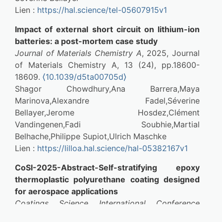
Lien : 
https://hal.science/tel-05607915v1
Impact of external short circuit on lithium-ion 
batteries: a post-mortem case study
Journal of Materials Chemistry A
, 2025, Journal 
of Materials Chemistry A, 13 (24), pp.18600-
18609. 
⟨10.1039/d5ta00705d⟩
Shagor Chowdhury,Ana Barrera,Maya 
Marinova,Alexandre Fadel,Séverine 
Bellayer,Jerome Hosdez,Clément 
Vandingenen,Fadi Soubhie,Martial 
Belhache,Philippe Supiot,Ulrich Maschke
Lien : 
https://lilloa.hal.science/hal-05382167v1
CoSI-2025-Abstract-Self-stratifying epoxy 
thermoplastic polyurethane coating designed 
for aerospace applications
Coatings Science International Conference 
(COSI)
, Jun 2025, Noordwijk, Netherlands