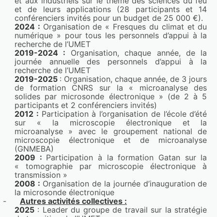
et aux industriels sur le thème des sciences du feu 
Ferreira,Mathilde Casetta,Fabienne 
et de leurs applications (28 participants et 14 
Samyn,Camille Biget,Adrien Lebeau,Séverine 
conférenciers invités pour un budget de 25 000 €).
2024 : 
Organisation de « Fresques du climat et du 
Bellayer,Sophie Duquesne,Anne-Sophie 
numérique » pour tous les personnels d’appui à la 
Schuller,Julien Molina
recherche de l’UMET 
Lien : 
https://lilloa.hal.science/hal-04455679v1
2019-2024 : 
Organisation, chaque année, de la 
journée annuelle des personnels d’appui à la 
Bio-based flame retardant self-stratifying 
recherche de l’UMET
2019-2025 
: Organisation, chaque année, de 3 jours 
coatings
de formation CNRS sur la « microanalyse des 
SFRMT 2023
, Mar 2023, Beijing, China
solides par microsonde électronique » (de 2 à 5 
Maude Jimenez,Charlotte Lemesle,Séverine 
participants et 2 conférenciers invités)
2012 : 
Participation à l’organisation de l’école d’été 
Bellayer,Sophie Duquesne,Mathilde 
sur « la microscopie électronique et la 
Casetta,Anne-Sophie Schuller,Julien Molina
microanalyse » avec le groupement national de 
Lien : 
https://lilloa.hal.science/hal-04455678v1
microscopie électronique et de microanalyse 
(GNMEBA)
2009 : 
Participation à la formation Gatan sur la 
Limitation of the migration of plasticizers from 
« tomographie par microscopie électronique à 
medical devices through treatment with low-
transmission » 
pressure cold plasma, polydopamine coating, 
2008 : 
Organisation de la journée d’inauguration de 
la microsonde électronique
and annealing.
-
Autres 
activités collectives :
International Journal of Pharmaceutics
, 2023, 
2025
 : Leader du groupe de travail sur la stratégie 
International Journal of Pharmaceutics, 645, 