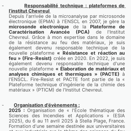
Biget,A Lebeau,Séverine Bellayer,Sophie 
-
Responsabilité technique : plateformes de 
l’institut Chevreul 
Duquesne,A.S. Schuller,Julien Molina
Depuis l'arrivée de la microanalyse par microsonde 
Lien : 
https://lilloa.hal.science/hal-04636376v1
électronique (EPMA) à l'ENSCL en 2007, je gère la 
microsonde electronique
 de la 
Plateforme de 
Fire testing and mechanical properties of neat 
Caractérisation Avancée (PCA)
 de l'Institut 
Chevreul. Grâce à mon expertise dans le domaine 
and elastomeric polylactic acid composites 
de la résistance au feu des matériaux, je suis 
reinforced with raw and enzymatically treated 
également devenu responsable technique de la 
hemp fibers
nouvelle plateforme 
« Résistance et réaction au 
feu » (Fire-Resist)
 créée en 2020. En 2022, je suis 
Green chemistry letters and reviews
, 2023, 16 
également devenu responsable technique d'une 
(1), 
⟨10.1080/17518253.2022.2164472⟩
nouvelle plateforme 
« Élaboration de matériaux et 
Antoine Gallos,Océane Lannoy,Séverine 
analyses chimiques et thermiques » (PACTE) 
à 
l'ENSCL. Fire-Resist et PACTE font partie de la « 
Bellayer,Gaelle Fontaine,Serge Bourbigot,Florent 
Plateforme technique d'ingénierie de la chimie des 
Allais
matériaux » (PTICM) de l'Institut Chevreul. 
Lien : 
https://lilloa.hal.science/hal-04047315v1
-
Organisation d’évènements :
Smart fire protective thin coatings for plastics
2025 : 
Organisation de « l'École thématique des 
Congrès AMI : Fire resistance in plastics
, Nov 
Sciences des Incendies et Applications » (ESIA 
2023, Berlin, Germany
2025), du 6 au 11 avril 2025 à Stella Plage, France. 
Formation d'une semaine destinée aux universitaires 
Maude Jimenez,Charlotte Lemesle,Hugo 