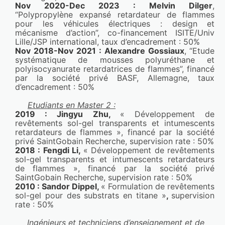
Nov 2020-Dec 2023 : Melvin Dilger
, 
NürnbergMesse Brasil, Sep 2025, Sao Paulo, 
“Polypropylène expansé retardateur de flammes 
pour les véhicules électriques : design et 
Brazil
mécanisme d’action”, co-financement ISITE/Univ 
Adrien Lebeau,Maude Jimenez,Mathilde 
Lille/JSP international, taux d’encadrement : 50%
Casetta,Séverine Bellayer
Nov 2018-Nov 2021 : Alexandre Gossiaux
, “Etude 
systématique de mousses polyuréthane et 
Lien : 
https://lilloa.hal.science/hal-05214347v1
polyisocyanurate retardatrices de flammes”, financé 
par la société privé BASF, Allemagne, taux 
Self-stratifying epoxy/thermoplastic 
d’encadrement : 50%
polyurethane coatings designed for aerospace 
applications
Etudiants en Master 2 :
2019 : Jingyu Zhu, 
« Développement de 
Progress in Organic Coatings
, 2025, Progress in 
revêtements sol-gel transparents et intumescents 
Organic Coatings, pp.109478. 
retardateurs de flammes », financé par la société 
⟨10.1016/j.porgcoat.2025.109478⟩
privé SaintGobain Recherche, supervision rate : 50%
2018 : Fengdi Li, 
« Développement de revêtements 
Adrien Lebeau,Mathilde Casetta,Séverine 
sol-gel transparents et intumescents retardateurs 
Bellayer,A. Walter,S. Suel,Maude Jimenez
de flammes », financé par la société privé 
Lien : 
https://lilloa.hal.science/hal-05223874v1
SaintGobain Recherche, supervision rate : 50%
2010 : Sandor Dippel, 
« Formulation de revêtements 
sol-gel pour des substrats en titane »
, 
supervision 
Eco-friendly fire-fighting foams based on a 
rate : 50%
powder formulation
EUFOAM conference
, Jun 2024, Dresde 
Ingénieurs et techniciens d’enseignement et de 