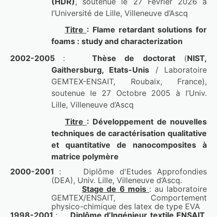
(HDR)
, soutenue le 27 Février 2026 à 
l’Université de Lille, Villeneuve d’Ascq 
Titre 
:
 Flame retardant solutions for 
foams : study and characterization
2002-2005 
:   
Thèse de doctorat
 (
NIST, 
Gaithersburg, Etats-Unis
 / Laboratoire 
GEMTEX-ENSAIT, Roubaix, France), 
soutenue le 27 Octobre 2005 à l’Univ. 
Lille, Villeneuve d’Ascq 
Titre 
:
 Développement de nouvelles 
techniques de caractérisation qualitative 
et quantitative de nanocomposites à 
matrice polymère
2000-2001 
:
Diplôme d'Etudes Approfondies 
(DEA)
, Univ. Lille, Villeneuve d’Ascq.
Stage de 6 mois 
: au laboratoire
GEMTEX/ENSAIT, Comportement 
physico-chimique des latex de type EVA
1998-2001 
:
Diplôme d’Ingénieur textile ENSAIT, 