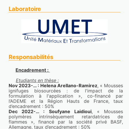
Adrien Lebeau,Maude Jimenez,Mathilde 
Laboratoire
Casetta,Séverine Bellayer
Lien : 
https://lilloa.hal.science/hal-05214276v1
Abdominal PP meshes coated with functional 
core-sheath biodegradable nanofibers with 
anticoagulant and antibacterial properties
Biomaterials Advances
, 2025, Biomaterials 
Advances, 169, pp.214163. 
Responsabilités
⟨10.1016/j.bioadv.2024.214163⟩
Malo Dufay,Maude Jimenez,Mathilde 
Encadrement : 
Casetta,Feng Chai,Nicolas Blanchemain,Mickael 
Etudiants en thèse :
Maton,Frederic Cazaux,Séverine 
Nov 2023-… : Helena Arellano-Ramirez
, « Mousses 
Bellayer,Stephanie Degoutin
ignifuges biosourcées : de l'impact de la 
formulation à l'application », co-financé par 
Lien : 
https://lilloa.hal.science/hal-04878903v1
l’ADEME et la Région Hauts de France, taux 
d’encadrement : 50%
Design of a self-stratifying 
Dec 2022-… : Soufyane Laidioui
, « Mousses 
epoxy/thermoplastic polyurethane coating for 
polymères intrinsèquement retardatrices de 
flammes », financé par la société privé BASF, 
aerospace applications
Allemagne, taux d’encadrement : 50%
INTERNATIONAL COATINGS CONGRESS
, 