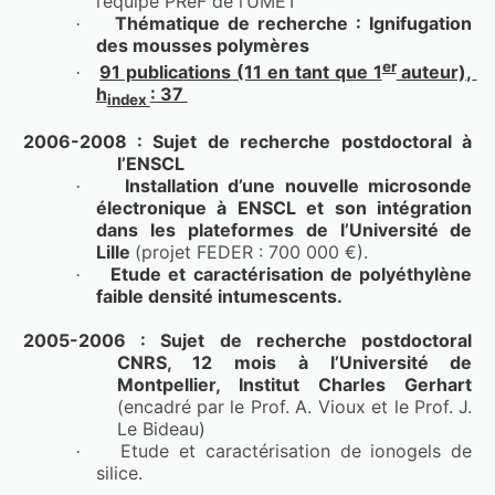
l’équipe PReF de l’UMET
Thématique de recherche : Ignifugation 
·
des mousses polymères 
er
91 publications (11 en tant que 1
 auteur), 
·
h
: 37 
index 
2006-2008 : Sujet de recherche postdoctoral à 
l’ENSCL
Installation d’une nouvelle microsonde 
·
électronique à ENSCL et son intégration 
dans les plateformes de l’Université de 
Lille 
(projet 
FEDER : 700 000 €). 
Etude et caractérisation de polyéthylène 
·
faible densité intumescents.
2005-2006 : Sujet de recherche postdoctoral 
CNRS, 12 mois à l’Université de 
Montpellier, Institut Charles Gerhart 
(encadré par le Prof. A. Vioux et le Prof. J. 
Le Bideau)
Etude et caractérisation de ionogels de 
·
silice.