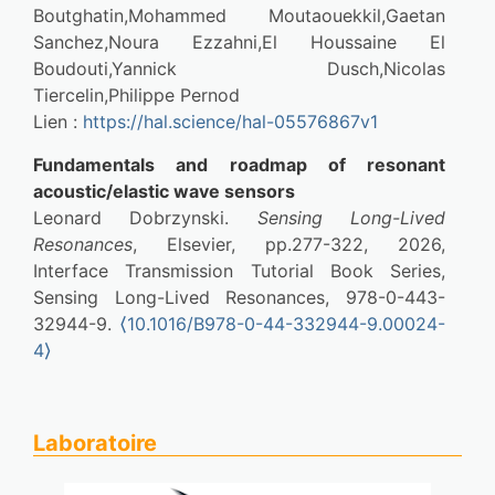
Boutghatin,Mohammed Moutaouekkil,Gaetan 
Sanchez,Noura Ezzahni,El Houssaine El 
Boudouti,Yannick Dusch,Nicolas 
Tiercelin,Philippe Pernod
Lien : 
https://hal.science/hal-05576867v1
Fundamentals and roadmap of resonant 
acoustic/elastic wave sensors
Leonard Dobrzynski. 
Sensing Long-Lived 
Resonances
, Elsevier, pp.277-322, 2026, 
Interface Transmission Tutorial Book Series, 
Sensing Long-Lived Resonances, 978-0-443-
32944-9. 
⟨10.1016/B978-0-44-332944-9.00024-
4⟩
Abdelkrim Talbi,Mohammed 
Moutaouekkil,Othmane Marbouh,El Houssaine El 
Boudouti,Olivier Bou Matar,Aurélien 
Laboratoire
Mazzamurro,Mohamed Boutghatin,Mohand Salah 
Moussa,Axel Leschiutta,Gaetan Sanchez,Noura 